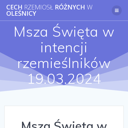
Przejdź
CECH
RZEMIOSŁ
RÓŻNYCH
W
do
OLEŚNICY
treści
Msza Święta w
intencji
rzemieślników
19.03.2024
Msza Święta w