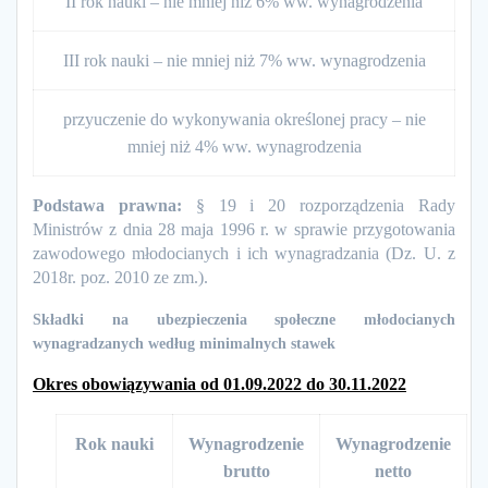
II rok nauki – nie mniej niż 6% ww. wynagrodzenia
III rok nauki – nie mniej niż 7% ww. wynagrodzenia
przyuczenie do wykonywania określonej pracy – nie
mniej niż 4% ww. wynagrodzenia
Podstawa prawna:
§ 19 i 20 rozporządzenia Rady
Ministrów z dnia 28 maja 1996 r. w sprawie przygotowania
zawodowego młodocianych i ich wynagradzania (Dz. U. z
2018r. poz. 2010 ze zm.).
Składki na ubezpieczenia społeczne młodocianych
wynagradzanych według minimalnych stawek
Okres obowiązywania od 01.0
9
.2022 do 3
0
.
11
.2022
Rok nauki
Wynagrodzenie
Wynagrodzenie
brutto
netto