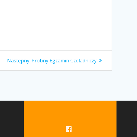
Następny
Następny:
Próbny Egzamin Czeladniczy
wpis: