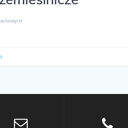
Cechowych!
o