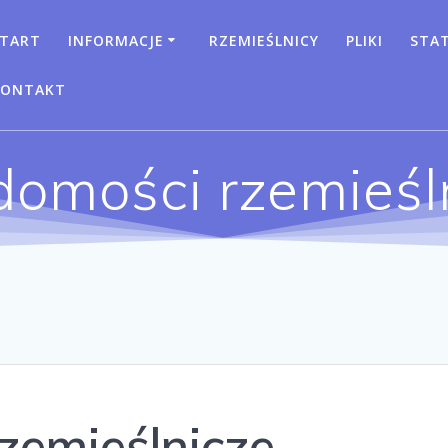
TART
INFORMACJE
RZEMIEŚLNICY
PLIKI
STA
KONTAKT
omości rzemieśl
zemieślnicze