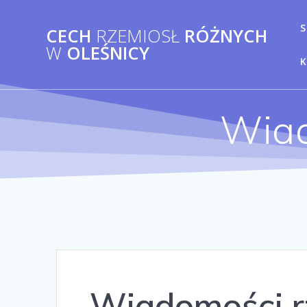
Przejdź
do
S
CECH
RZEMIOSŁ
RÓŻNYCH
treści
W
OLEŚNICY
Wiad
Wiadomości r