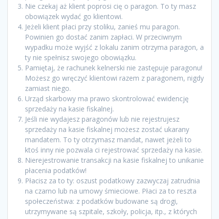
Nie czekaj aż klient poprosi cię o paragon. To ty masz
obowiązek wydać go klientowi.
Jeżeli klient płaci przy stoliku, zanieś mu paragon.
Powinien go dostać zanim zapłaci. W przeciwnym
wypadku może wyjść z lokalu zanim otrzyma paragon, a
ty nie spełnisz swojego obowiązku.
Pamiętaj, że rachunek kelnerski nie zastępuje paragonu!
Możesz go wręczyć klientowi razem z paragonem, nigdy
zamiast niego.
Urząd skarbowy ma prawo skontrolować ewidencję
sprzedaży na kasie fiskalnej.
Jeśli nie wydajesz paragonów lub nie rejestrujesz
sprzedaży na kasie fiskalnej możesz zostać ukarany
mandatem. To ty otrzymasz mandat, nawet jeżeli to
ktoś inny nie pozwala ci rejestrować sprzedaży na kasie.
Nierejestrowanie transakcji na kasie fiskalnej to unikanie
płacenia podatków!
Płacisz za to ty: oszust podatkowy zazwyczaj zatrudnia
na czarno lub na umowy śmieciowe. Płaci za to reszta
społeczeństwa: z podatków budowane są drogi,
utrzymywane są szpitale, szkoły, policja, itp., z których