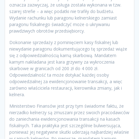
oznacza zazwyczaj, że usługa została wykonana w tzw.
szarej strefie – a więc podatki nie trafiły do budżetu.
Wydanie rachunku lub paragonu kelnerskiego zamiast
paragonu fiskalnego świadczyć może o ukrywaniu
prawdziwych obrotów przedsiębiorcy.
Dokonanie sprzedaży z pominięciem kasy fiskalnej lub
niewydanie paragonu dokumentującego tę sprzedaż wiąże
się z odpowiedzialnością karną skarbową. Mandatem
karnym nakładana jest kara grzywny za wykroczenia
skarbowe w granicach od 200 zł do 4 000 zł.
Odpowiedzialność ta może dotykać każdej osoby
odpowiedzialnej za ewidencjonowanie transakcji, a więc
zarówno właściciela restauracji, kierownika zmiany, jak i
kelnera.
Ministerstwo Finansów jest przy tym świadome faktu, że
nierzadko kelnerzy są zmuszani przez swoich pracodawców
do zaniechania ewidencjonowania transakcji na kasach
fiskalnych. Taka praktyka jest szczególnie bulwersująca,
ponieważ jej negatywne skutki uderzają najbardziej właśnie
w samych kelnerów. Po pierwsze, mandatem karnym