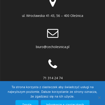
ul. Wrocławska 41-43, 56 – 400 Oleśnica
biuro@cecholesnica.pl
71 314 24 74
Ta strona korzysta z ciasteczek aby świadczyć usługi na
najwyższym poziomie. Dalsze korzystanie ze strony oznacza,
że zgadzasz się na ich użycie.
© 2026 Cech Rzemiosł Różnych w Oleśnicy. Zbudowano przy
Zgoda
Informacje o ciasteczkach