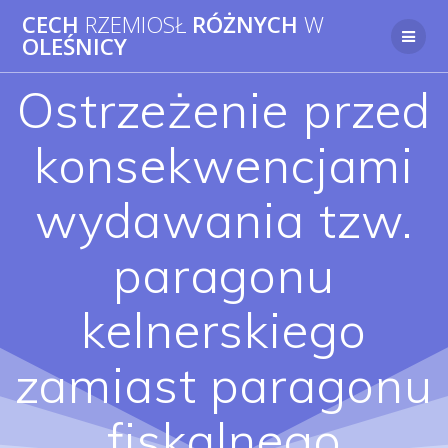
Przejdź
CECH
RZEMIOSŁ
RÓŻNYCH
W
do
OLEŚNICY
treści
Ostrzeżenie przed
konsekwencjami
wydawania tzw.
paragonu
kelnerskiego
zamiast paragonu
fiskalnego