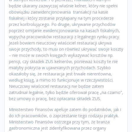
będzie ukarany zazwyczaj właśnie kelner, który nie spełni
obowiązku zaewidencjonowania transakcji na kasie
fiskalnej i który zostanie przyłapany na tym procederze
przez kontrolującego. Po drugie, ukrywanie przychodów
poprzez omijanie ewidencjonowania na kasach fiskalnych,
wypycha pracowników restauracji z legalnego rynku pracy.
Jeżeli bowiem nieuczciwy właściciel restauracji ukrywa
swoje przychody, to musi on również ukrywać swoje koszty
– nie może w swoich księgach wykazywać kosztów np.
pensji, czy składek ZUS kelnerów, ponieważ koszty te nie
miałyby pokrycia w ujawnianych przychodach. Szybko
okazałoby się, że restauracja jest trwale nierentowna,
według ksiąg, a mimo to funkcjonuje w rzeczywistości.
Nieuczciwy właściciel restauracji nie będzie zatem
zatrudniał legalnie, tylko będzie oferował pracę „na czarno”,
bez umowy o pracę, bez opłacania składek ZUS.
Ministerstwo Finansów apeluje zatem do podatników, jak i
do ich pracowników, o zaprzestanie tego rodzaju praktyk.
Ministerstwo Finansów ostrzega przy tym, że branża
gastronomiczna jest zidentyfikowana przez organy