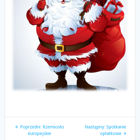
Nawigacja
Poprzedni
Następny
Poprzedni:
Rzemiosło
Następny:
Spotkanie
wpisu
wpis:
wpis:
europejskie
opłatkowe