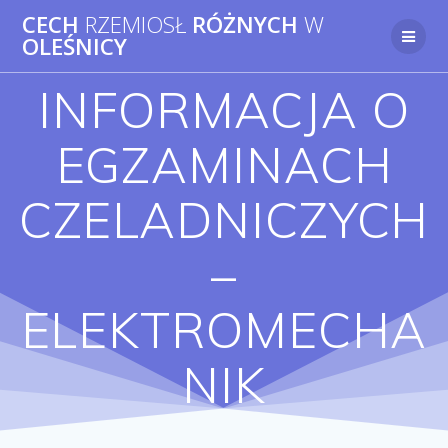
Przejdź
CECH
RZEMIOSŁ
RÓŻNYCH
W
do
OLEŚNICY
treści
INFORMACJA O
EGZAMINACH
CZELADNICZYCH
–
ELEKTROMECHA
NIK