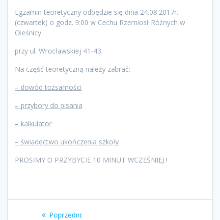
Egzamin teoretyczny odbędzie się dnia 24.08.2017r.
(czwartek) o godz. 9:00 w Cechu Rzemiosł Różnych w
Oleśnicy
przy ul. Wrocławskiej 41-43.
Na część teoretyczną należy zabrać:
– dowód tożsamości
– przybory do pisania
– kalkulator
– świadectwo ukończenia szkoły
PROSIMY O PRZYBYCIE 10 MINUT WCZEŚNIEJ !
Nawigacja
Poprzedni
Poprzedni: