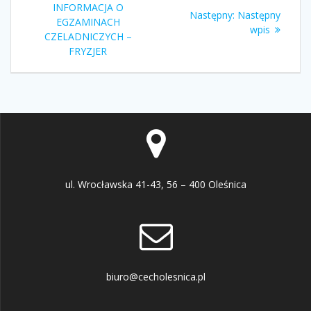
wpisu
wpis:
INFORMACJA O
Następny
Następny:
Następny
EGZAMINACH
wpis:
wpis
CZELADNICZYCH –
FRYZJER
ul. Wrocławska 41-43, 56 – 400 Oleśnica
biuro@cecholesnica.pl