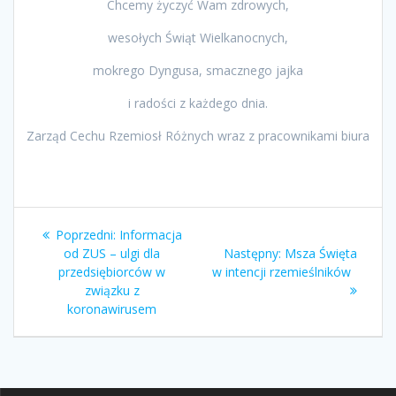
Chcemy życzyć Wam zdrowych,
wesołych Świąt Wielkanocnych,
mokrego Dyngusa, smacznego jajka
i radości z każdego dnia.
Zarząd Cechu Rzemiosł Różnych wraz z pracownikami biura
Nawigacja
Poprzedni
Poprzedni:
Informacja
wpisu
wpis:
Następny
od ZUS – ulgi dla
Następny:
Msza Święta
wpis:
przedsiębiorców w
w intencji rzemieślników
związku z
koronawirusem