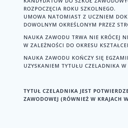
KANDYDATÓW DO SZKÓŁ ZAWODOWYCH
ROZPOCZĘCIA ROKU SZKOLNEGO.
UMOWA NATOMIAST Z UCZNIEM DOKS
DOWOLNYM OKREŚLONYM PRZEZ STRO
NAUKA ZAWODU TRWA NIE KRÓCEJ NIŻ 
W ZALEŻNOŚCI DO OKRESU KSZTAŁC
NAUKA ZAWODU KOŃCZY SIĘ EGZAMIN
UZYSKANIEM TYTUŁU CZELADNIKA W
TYTUŁ CZELADNIKA JEST POTWIERDZE
ZAWODOWEJ (RÓWNIEŻ W KRAJACH WS