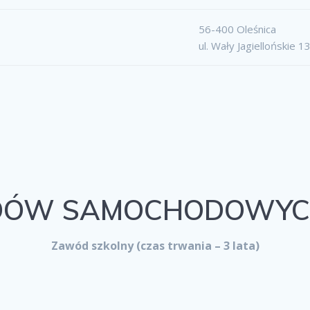
56-400 Oleśnica
ul. Wały Jagiellońskie 1
ZDÓW SAMOCHODOWY
Zawód szkolny (czas trwania – 3 lata)