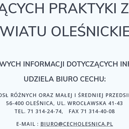
JĄCYCH PRAKTYKI
OWIATU OLEŚNICKI
WYCH INFORMACJI DOTYCZĄCYCH I
UDZIELA BIURO CECHU:
SŁ RÓŻNYCH ORAZ MAŁEJ I ŚREDNIEJ PRZEDS
56-400 OLEŚNICA, UL. WROCŁAWSKA 41-43
TEL. 71 314-24-74, FAX 71 314-40-08
E-MAIL :
BIURO@CECHOLESNICA.PL