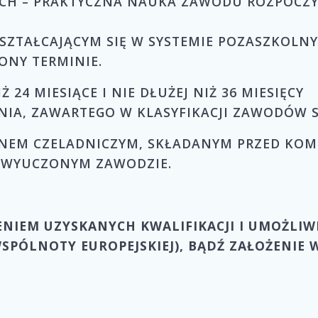
 – PRAKTYCZNA NAUKA ZAWODU ROZPOCZYNA 
ZTAŁCAJĄCYM SIĘ W SYSTEMIE POZASZKOLNY
NY TERMINIE.
24 MIESIĄCE I NIE DŁUŻEJ NIŻ 36 MIESIĘCY
ENIA, ZAWARTEGO W KLASYFIKACJI ZAWODÓW
EM CZELADNICZYM, SKŁADANYM PRZED KOMISJ
 WYUCZONYM ZAWODZIE.
NIEM UZYSKANYCH KWALIFIKACJI I UMOŻLIWI
PÓLNOTY EUROPEJSKIEJ), BĄDŹ ZAŁOŻENIE W