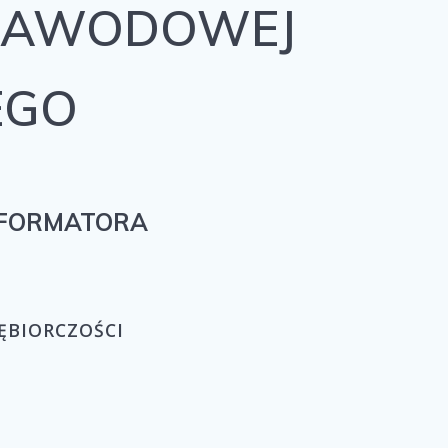
 ZAWODOWEJ
EGO
NFORMATORA
IĘBIORCZOŚCI