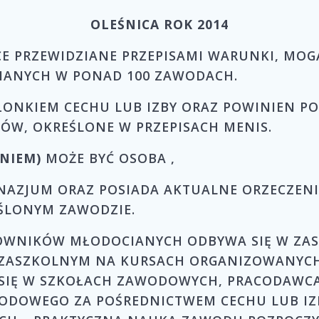
OLEŚNICA ROK 2014
ĄCE PRZEWIDZIANE PRZEPISAMI WARUNKI, M
ANYCH W PONAD 100 ZAWODACH.
ŁONKIEM CECHU LUB IZBY ORAZ POWINIEN PO
ÓW, OKREŚLONE W PRZEPISACH MENIS.
NIEM)
MOŻE BYĆ OSOBA ,
NAZJUM ORAZ POSIADA AKTUALNE ORZECZENIE
ŚLONYM ZAWODZIE.
OWNIKÓW MŁODOCIANYCH ODBYWA SIĘ W ZA
ZASZKOLNYM NA KURSACH ORGANIZOWANYCH P
 SIĘ W SZKOŁACH ZAWODOWYCH, PRACODAWCA
ODOWEGO ZA POŚREDNICTWEM CECHU LUB IZB