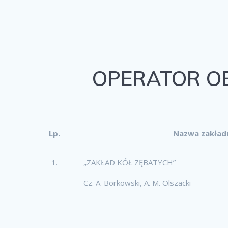
OPERATOR OBR
Lp.
Nazwa zakładu
1.
„ZAKŁAD KÓŁ ZĘBATYCH”
Cz. A. Borkowski, A. M. Olszacki