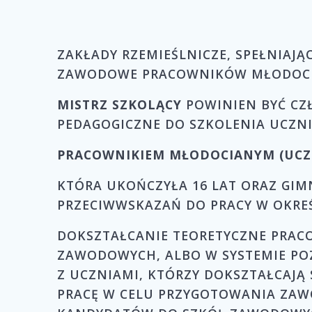
ZAKŁADY RZEMIEŚLNICZE, SPEŁNIAJ
ZAWODOWE PRACOWNIKÓW MŁODOCI
MISTRZ SZKOLĄCY
POWINIEN BYĆ CZ
PEDAGOGICZNE DO SZKOLENIA UCZNI
PRACOWNIKIEM MŁODOCIANYM (UCZ
KTÓRA UKOŃCZYŁA 16 LAT ORAZ GIM
PRZECIWWSKAZAŃ DO PRACY W OKRE
DOKSZTAŁCANIE TEORETYCZNE PRAC
ZAWODOWYCH, ALBO W SYSTEMIE PO
Z UCZNIAMI, KTÓRZY DOKSZTAŁCAJĄ
PRACĘ W CELU PRZYGOTOWANIA ZAW