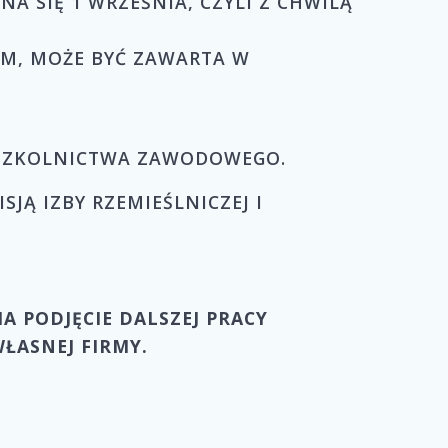
SIĘ 1 WRZEŚNIA, CZYLI Z CHWILĄ
M, MOŻE BYĆ ZAWARTA W
 SZKOLNICTWA ZAWODOWEGO.
Ą IZBY RZEMIEŚLNICZEJ I
A PODJĘCIE DALSZEJ PRACY
ŁASNEJ FIRMY.