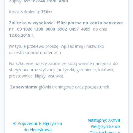
Zapisy:
695167244 Pani Asia
Koszt szkolenia:
350zł
Zaliczka w wysokości 150zł płatna na konto bankowe
nr: 69 1020 1390 0000 6902 0497 4095
do dnia
12.06.2018 r.
(W tytule przelewu proszę wpisać imię i nazwisko
uczestnika oraz numer tel.)
Na szkolenie należy zabrać ze sobą własne narzędzia do
strzyżenia oraz stylizacji (nożyczki, grzebienie, lokówki,
prostownice, klipsy, wsuwki).
Zapewniamy
główki treningowe oraz poczęstunek.
Nawigacja
Następny
Następny:
XXXVII
Poprzedni
Poprzedni:
Pielgrzymka
wpisu
wpis:
Pielgrzymka do
wpis:
do Henrykowa
Częstochowy