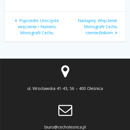
Nawigacja
Poprzedni
Następny
Poprzedni:
Uroczyste
Następny:
Wręczenie
wpisu
wpis:
wpis:
wręczenie I Numeru
Monografii Cechu
Monografii Cechu
rzemieślnikom
ul. Wrocławska 41-43, 56 – 400 Oleśnica
biuro@cecholesnica.pl