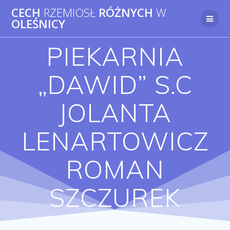
Przejdź
CECH
RZEMIOSŁ
RÓŻNYCH
W
do
OLEŚNICY
treści
PIEKARNIA
„DAWID” S.C
JOLANTA
LENARTOWICZ
ROMAN
SZCZUREK