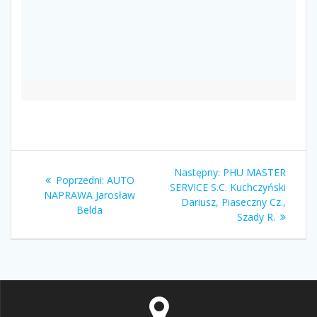
Nawigacja
Następny
Następny:
PHU MASTER
Poprzedni
Poprzedni:
AUTO
wpisu
wpis:
SERVICE S.C. Kuchczyński
wpis:
NAPRAWA Jarosław
Dariusz, Piaseczny Cz.,
Belda
Szady R.