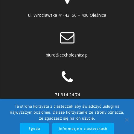
ul. Wrocławska 41-43, 56 – 400 Oleśnica
biuro@cecholesnica.pl
71 314 24 74
Ta strona korzysta z ciasteczek aby świadczyć usługi na
najwyższym poziomie. Dalsze korzystanie ze strony oznacza,
że zgadzasz się na ich użycie.
© 2026 Cech Rzemiosł Różnych w Oleśnicy. Zbudowano przy
Zgoda
Informacje o ciasteczkach
użyciu WordPressa i
motywu Mesmerize