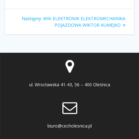
Nawigacja
Następny
Następny:
WIK-ELEKTRONIK ELEKTROMECHANIKA
wpisu
wpis:
POJAZDOWA WIKTOR KUMEJKO
ul. Wrocławska 41-43, 56 – 400 Oleśnica
biuro@cecholesnica.pl