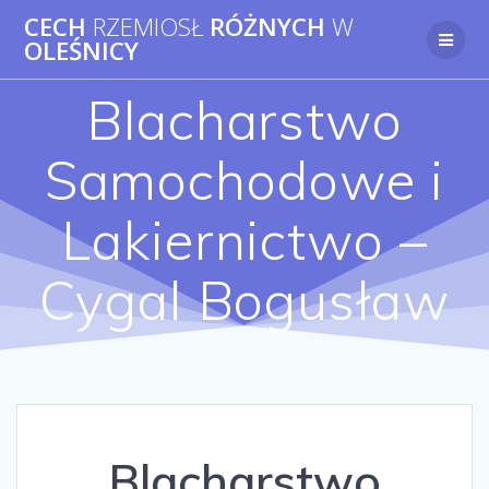
Przejdź
CECH
RZEMIOSŁ
RÓŻNYCH
W
do
OLEŚNICY
treści
Blacharstwo
Samochodowe i
Lakiernictwo –
Cygal Bogusław
Blacharstwo