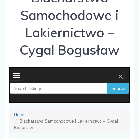
Samochodowe i
Lakiernictwo –
Cygal Bogusław
Toggle
navigation
Search
Home
Blacharstwo Samochodowe i Lakiernictwo – Cygal
Bogusław