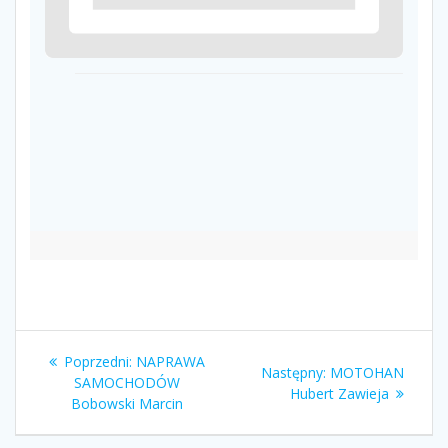
Nawigacja
Poprzedni
Poprzedni:
NAPRAWA
Następny
Następny:
MOTOHAN
wpisu
wpis:
SAMOCHODÓW
wpis:
Hubert Zawieja
Bobowski Marcin