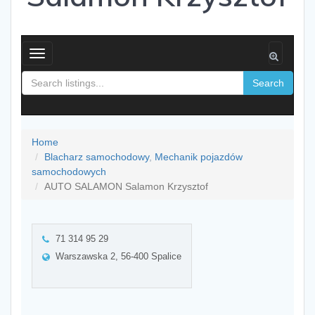
Toggle
navigation
Search
Home
Blacharz samochodowy
,
Mechanik pojazdów
samochodowych
AUTO SALAMON Salamon Krzysztof
71 314 95 29
Warszawska 2, 56-400 Spalice