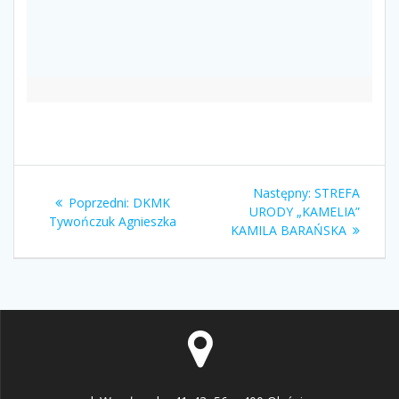
Nawigacja
Następny
Następny:
STREFA
Poprzedni
Poprzedni:
DKMK
wpisu
wpis:
URODY „KAMELIA”
wpis:
Tywończuk Agnieszka
KAMILA BARAŃSKA