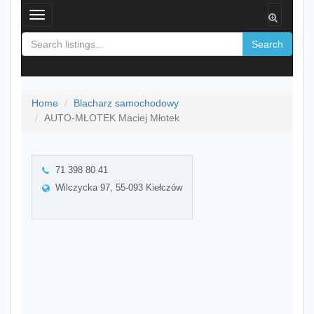
Toggle
navigation
Search
Home
Blacharz samochodowy
AUTO-MŁOTEK Maciej Młotek
71 398 80 41
Wilczycka 97, 55-093 Kiełczów