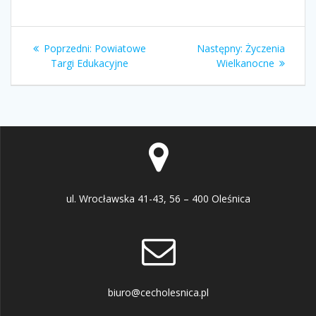
Nawigacja
Poprzedni
Następny
Poprzedni:
Powiatowe
Następny:
Życzenia
wpisu
wpis:
wpis:
Targi Edukacyjne
Wielkanocne
ul. Wrocławska 41-43, 56 – 400 Oleśnica
biuro@cecholesnica.pl