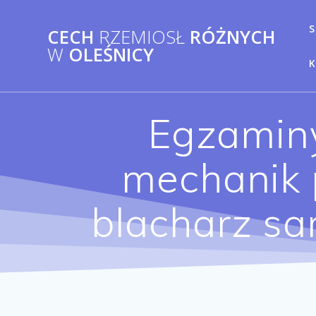
Przejdź
do
S
CECH
RZEMIOSŁ
RÓŻNYCH
treści
W
OLEŚNICY
Egzamin
mechanik
blacharz s