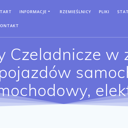
TART
INFORMACJE
RZEMIEŚLNICY
PLIKI
STA
KONTAKT
y Czeladnicze w 
 pojazdów samoc
amochodowy, elek